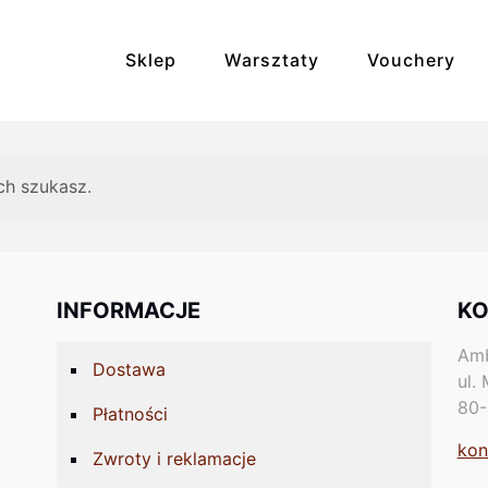
Sklep
Warsztaty
Vouchery
Bransoletki
Broszki
ch szukasz.
Kolczyki
Kosmetyki
Naszyjniki
Pierścionki
INFORMACJE
KO
Unikaty
Zdrowie i rela
Amb
Dostawa
ul.
80-
Płatności
kon
Zwroty i reklamacje