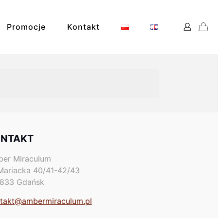
Promocje
Kontakt
NTAKT
ks
er Miraculum
 Mariacka 40/41-42/43
833 Gdańsk
takt@ambermiraculum.pl