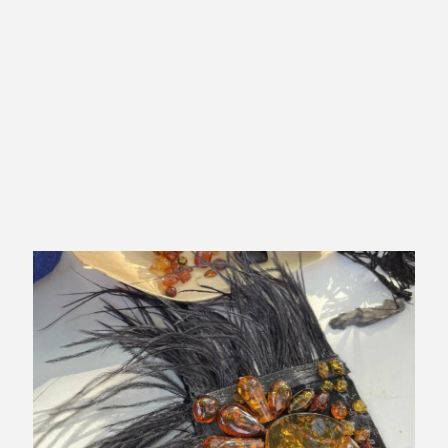
Warsztaty u artystów:
W niepowtarzalnej atmosferze w kameralnym studiu w
Sopocie przeżyjesz swoją magiczną przygodę z bursztynem.
Pod okiem wspaniałego człowieka i niezwykłej artystki
Doroty Ceneckiej z GIN Atelier stworzysz swoją unikatową
biżuterię
Sprawdź terminy