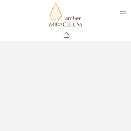
Warsztaty
Baltic Amber Experience –
biżuteria z bursztynem
AmberMiraculum zaprasza na wyjątkowe warsztaty
bursztynnicze
„Baltic Amber Experience – biżuteria z
bursztynem”
, podczas których uczestnicy poznają
fascynującą historię, niezwykłe właściwości i znaczenie
bursztynu bałtyckiego. Pod okiem doświadczonych
prowadzących samodzielnie wykonają własną biżuterię z
bursztynem, łącząc zdobywanie wiedzy z kreatywną zabawą.
To niezapomniane doświadczenie dla rodzin, grup szkolnych,
turystów oraz wszystkich miłośników bursztynu i lokalnego
dziedzictwa. Warsztaty odbywają się w samym sercu