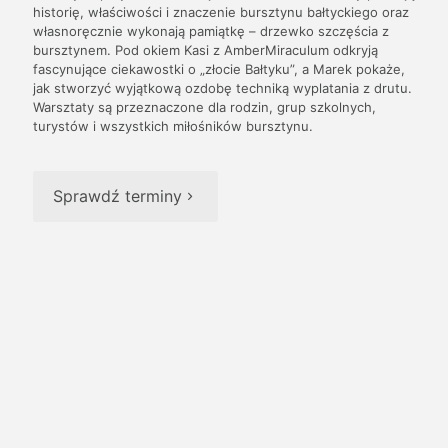
historię, właściwości i znaczenie bursztynu bałtyckiego oraz
własnoręcznie wykonają pamiątkę – drzewko szczęścia z
bursztynem. Pod okiem Kasi z AmberMiraculum odkryją
fascynujące ciekawostki o „złocie Bałtyku”, a Marek pokaże,
jak stworzyć wyjątkową ozdobę techniką wyplatania z drutu.
Warsztaty są przeznaczone dla rodzin, grup szkolnych,
turystów i wszystkich miłośników bursztynu.
Sprawdź terminy
Warsztaty dla szkół:
Fascynująca podróż edukacyjno-sensoryczna z wiedzą
o bursztynie dostosowaną do grup wiekowych. Wiek
uczestników od 6 lat. Prace indywidualne z bursztynem
naturalnym, pyłem bursztynowym i bursztynem jubilerskim
oraz masa ciekawostek, które pozwolą zakochać się w
„Złocie Bałtyku” każdemu uczestnikowi.