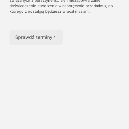
związanych z bursztynem... ale i niezapowtarzalne
doświadczenie stworzenia własnoręcznie przedmiotu, do
którego z nostalgią będziesz wracał myślami.
Sprawdź terminy
Podróż zmysłów:
Zapraszamy na wyjątkowy wieczór, gdzie tajemnica i magia
bursztynu spleciona z luksusem niszowych perfum otworzy
przed Wami nowy wymiar doznań. Maison Store i
AmberMiraculum łączą siły, by zaproponować Wam
niezapomnianą podróż przez świat zapachów i skarbu
Północy.