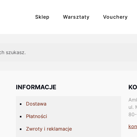
Sklep
Warsztaty
Vouchery
Bransoletki
Broszki
ch szukasz.
Kolczyki
Kosmetyki
Naszyjniki
Pierścionki
INFORMACJE
KO
Unikaty
Zdrowie i rela
Amb
Dostawa
ul.
80-
Płatności
kon
Zwroty i reklamacje