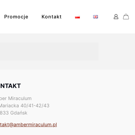
Promocje
Kontakt
NTAKT
ks
er Miraculum
 Mariacka 40/41-42/43
833 Gdańsk
takt@ambermiraculum.pl