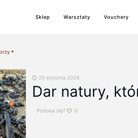
Sklep
Warsztaty
Vouchery
Bransoletki
Broszki
orzy
Kolczyki
Kosmetyki
20 stycznia 2026
Naszyjniki
Pierścionki
Dar natury, któ
Unikaty
Zdrowie i rela
Podoba się?
0