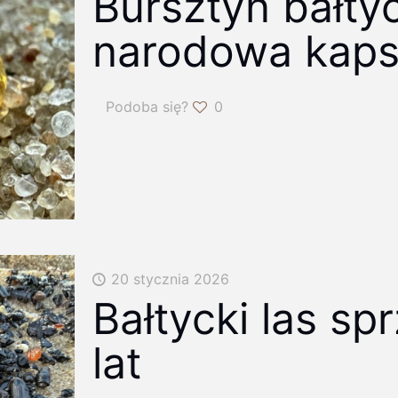
Bursztyn bałtyc
narodowa kaps
Podoba się?
0
20 stycznia 2026
Bałtycki las sp
lat