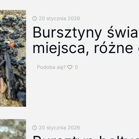
20 stycznia 2026
Bursztyny świa
miejsca, różne
Podoba się?
0
20 stycznia 2026