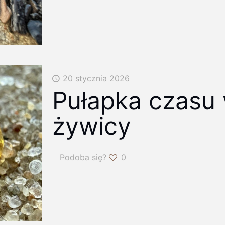
20 stycznia 2026
Pułapka czasu 
żywicy
Podoba się?
0