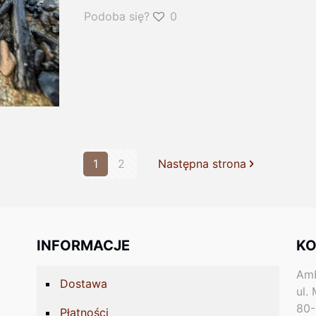
Podoba się?
0
1
2
Następna strona
INFORMACJE
KO
Amb
Dostawa
ul.
80-
Płatności