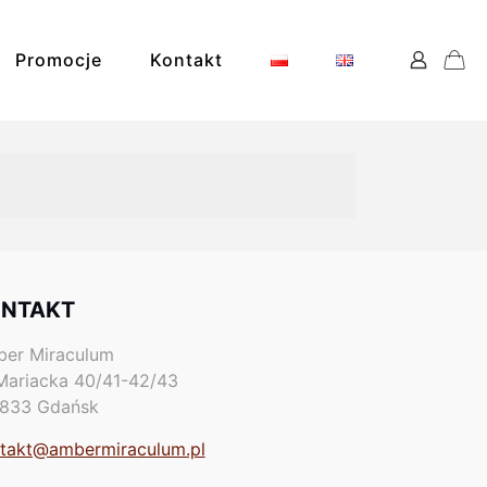
Promocje
Kontakt
NTAKT
ks
er Miraculum
 Mariacka 40/41-42/43
833 Gdańsk
takt@ambermiraculum.pl