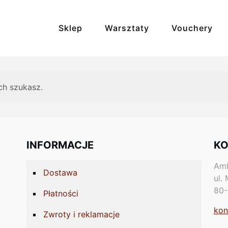
Sklep
Warsztaty
Vouchery
Bransoletki
Broszki
ch szukasz.
Kolczyki
Kosmetyki
Naszyjniki
Pierścionki
INFORMACJE
KO
Unikaty
Zdrowie i rela
Amb
Dostawa
ul.
80-
Płatności
kon
Zwroty i reklamacje